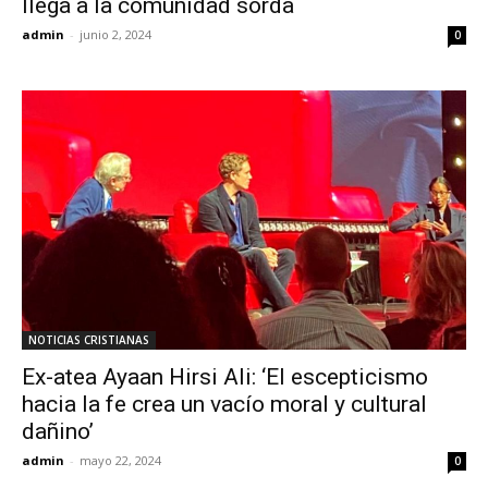
llega a la comunidad sorda
admin
-
junio 2, 2024
0
NOTICIAS CRISTIANAS
Ex-atea Ayaan Hirsi Ali: ‘El escepticismo
hacia la fe crea un vacío moral y cultural
dañino’
admin
-
mayo 22, 2024
0