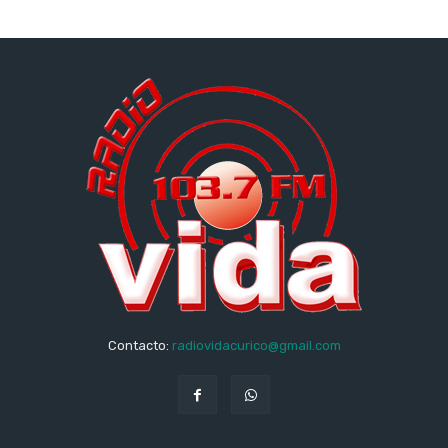
Contacto:
radiovidacurico@gmail.com