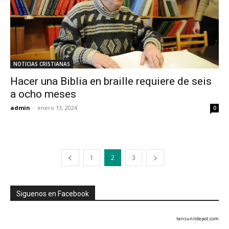
NOTICIAS CRISTIANAS
Hacer una Biblia en braille requiere de seis
a ocho meses
admin
-
enero 13, 2024
0
1
2
3
Siguenos en Facebook
tensunitdepot.com