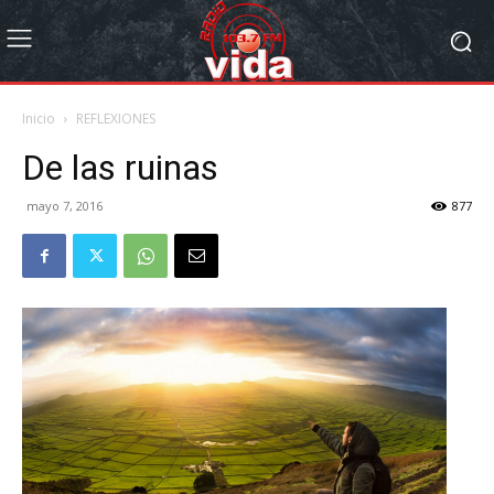
Inicio
REFLEXIONES
De las ruinas
mayo 7, 2016
877