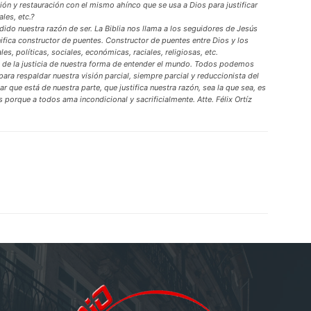
ión y restauración con el mismo ahínco que se usa a Dios para justificar
ales, etc.?
o nuestra razón de ser. La Biblia nos llama a los seguidores de Jesús
nifica constructor de puentes. Constructor de puentes entre Dios y los
s, políticas, sociales, económicas, raciales, religiosas, etc.
 de la justicia de nuestra forma de entender el mundo. Todos podemos
 para respaldar nuestra visión parcial, siempre parcial y reduccionista del
r que está de nuestra parte, que justifica nuestra razón, sea la que sea, es
s porque a todos ama incondicional y sacrificialmente. Atte. Félix Ortíz