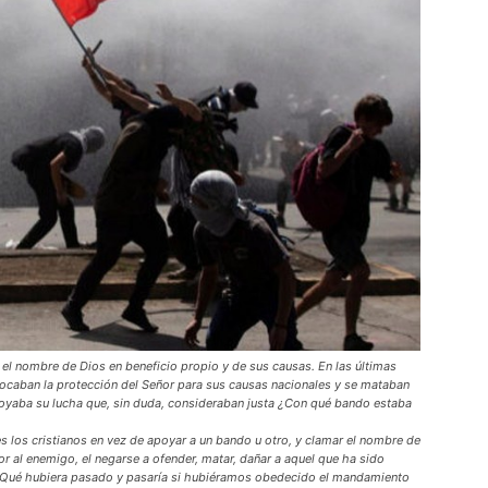
o el nombre de Dios en beneficio propio y de sus causas. En las últimas
ocaban la protección del Señor para sus causas nacionales y se mataban
poyaba su lucha que, sin duda, consideraban justa ¿Con qué bando estaba
es los cristianos en vez de apoyar a un bando u otro, y clamar el nombre de
r al enemigo, el negarse a ofender, matar, dañar a aquel que ha sido
¿Qué hubiera pasado y pasaría si hubiéramos obedecido el mandamiento