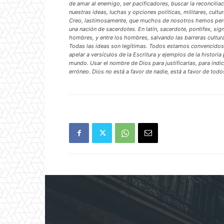
de amar al enemigo, ser pacificadores, buscar la reconciliac
nuestras ideas, luchas y opciones políticas, militares, cultur
Creo, lastimosamente, que muchos de nosotros hemos perdid
una nación de sacerdotes. En latín, sacerdote, pontifex, sig
hombres, y entre los hombres, salvando las barreras culturale
Todas las ideas son legítimas. Todos estamos convencidos
apelar a versículos de la Escritura y ejemplos de la historia
mundo. Usar el nombre de Dios para justificarlas, para indica
erróneo. Dios no está a favor de nadie, está a favor de todo