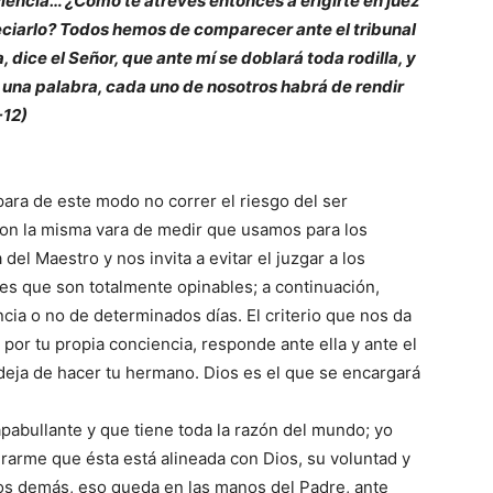
encia… ¿Cómo te atreves entonces a erigirte en juez
ciarlo? Todos hemos de comparecer ante el tribunal
, dice el Señor, que ante mí se doblará toda rodilla, y
 una palabra, cada uno de nosotros habrá de rendir
-12)
ara de este modo no correr el riesgo del ser
con la misma vara de medir que usamos para los
el Maestro y nos invita a evitar el juzgar a los
s que son totalmente opinables; a continuación,
ncia o no de determinados días. El criterio que nos da
ar por tu propia conciencia, responde ante ella y ante el
deja de hacer tu hermano. Dios es el que se encargará
abullante y que tiene toda la razón del mundo; yo
arme que ésta está alineada con Dios, su voluntad y
los demás, eso queda en las manos del Padre, ante