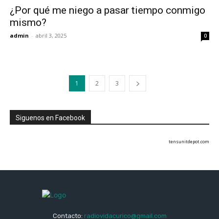
¿Por qué me niego a pasar tiempo conmigo
mismo?
admin
-
abril 3, 2025
0
1
2
3
Siguenos en Facebook
tensunitdepot.com
Contacto:
radiovidacurico@gmail.com