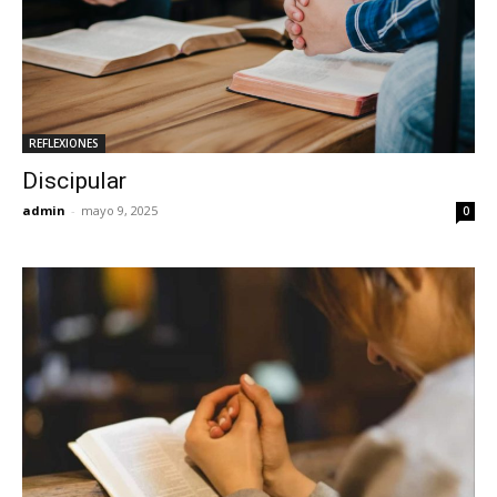
REFLEXIONES
Discipular
admin
-
mayo 9, 2025
0