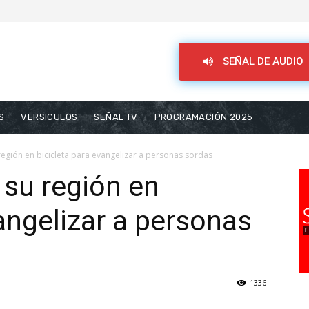
SEÑAL DE AUDIO
S
VERSICULOS
SEÑAL TV
PROGRAMACIÓN 2025
región en bicicleta para evangelizar a personas sordas
 su región en
vangelizar a personas
1336