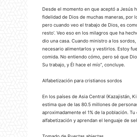
Desde el momento en que aceptó a Jesús has
fidelidad de Dios de muchas maneras, por lo
pero cuando veo el trabajo de Dios, es como 
resto’. Veo eso en los milagros que ha hecho
dio una casa. Cuando ministro a los sordos,
necesario alimentarlos y vestirlos. Estoy f
comida. No entiendo cómo, pero sé que Dios
Su trabajo, y Él hace el mío”, concluye.
Alfabetización para cristianos sordos
En los países de Asia Central (Kazajistán, K
estima que de las 80.5 millones de personas
aproximadamente el 1% de la población. Tu 
alfabetización y aprendan el lenguaje de se
Tomado de Puertas abiertas