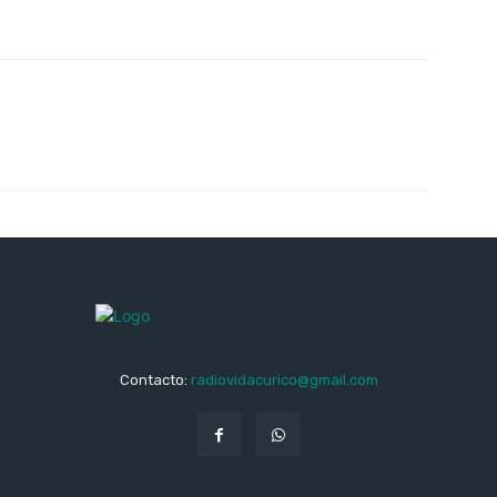
Contacto:
radiovidacurico@gmail.com