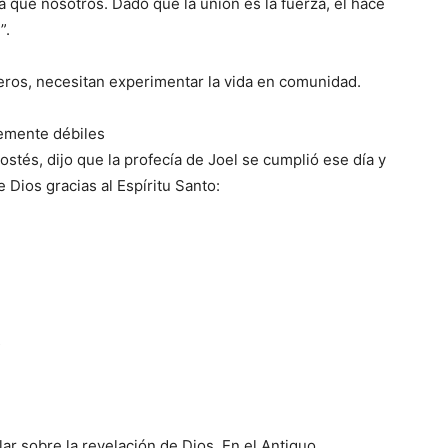
 que nosotros. Dado que la unión es la fuerza, él hace
”.
eros, necesitan experimentar la vida en comunidad.
emente débiles
stés, dijo que la profecía de Joel se cumplió ese día y
 Dios gracias al Espíritu Santo:
s
r sobre la revelación de Dios. En el Antiguo