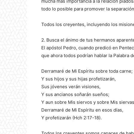
mucha más importancia a la relación piadosa
todo lo posible para promover la separación
Todos los creyentes, incluyendo los mision
2. Busca el ánimo de tus hermanos aparent
El apóstol Pedro, cuando predicó en Penteco
que ahora todos podrían hablar la Palabra de
Derramaré de Mi Espíritu sobre toda carne;
Y sus hijos y sus hijas profetizarán,
Sus jóvenes verán visiones,
Y sus ancianos soñarán sueños;
Y aun sobre Mis siervos y sobre Mis sierva
Derramaré de Mi Espíritu en esos días,
Y profetizarán (Hch 2:17-18).
Todos los creyentes somos capaces de habla