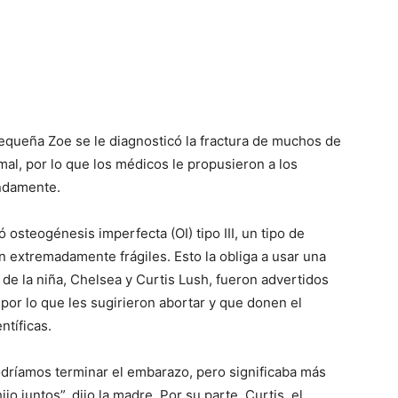
pequeña Zoe se le diagnosticó la fractura de muchos de
al, por lo que los médicos le propusieron a los
undamente.
 osteogénesis imperfecta (OI) tipo III, un tipo de
extremadamente frágiles. Esto la obliga a usar una
 de la niña, Chelsea y Curtis Lush, fueron advertidos
 por lo que les sugirieron abortar y que donen el
ntíficas.
odríamos terminar el embarazo, pero significaba más
o juntos”, dijo la madre. Por su parte, Curtis, el