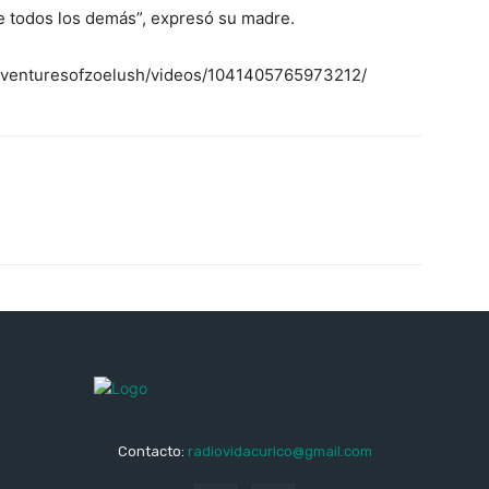
e todos los demás”, expresó su madre.
adventuresofzoelush/videos/1041405765973212/
Contacto:
radiovidacurico@gmail.com