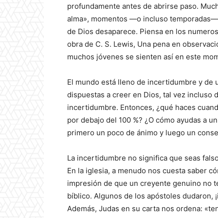
profundamente antes de abrirse paso. Much
alma», momentos —o incluso temporadas— de
de Dios desaparece. Piensa en los numerosos
obra de C. S. Lewis, Una pena en observaci
muchos jóvenes se sienten así en este mo
El mundo está lleno de incertidumbre y de
dispuestas a creer en Dios, tal vez incluso
incertidumbre. Entonces, ¿qué haces cuando
por debajo del 100 %? ¿O cómo ayudas a un
primero un poco de ánimo y luego un conse
La incertidumbre no significa que seas fals
En la iglesia, a menudo nos cuesta saber c
impresión de que un creyente genuino no t
bíblico. Algunos de los apóstoles dudaron, 
Además, Judas en su carta nos ordena: «ten