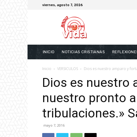
viernes, agosto 7, 2026
INICIO
NOTICIAS CRISTIANAS
REFLEXIONE
Inicio
VERSICULOS
Dios es nuestro amparo y fortal
Dios es nuestro 
nuestro pronto au
tribulaciones.» 
mayo 7, 2016