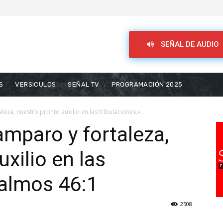
SEÑAL DE AUDIO
S
VERSICULOS
SEÑAL TV
PROGRAMACIÓN 2025
eza, nuestro pronto auxilio en las tribulaciones.»...
amparo y fortaleza,
xilio en las
Salmos 46:1
2508