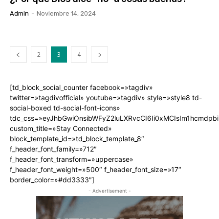
Admin
-
Noviembre 14, 2024
2
3
4
[td_block_social_counter facebook=»tagdiv»
twitter=»tagdivofficial» youtube=»tagdiv» style=»style8 td-
social-boxed td-social-font-icons»
tdc_css=»eyJhbGwiOnsibWFyZ2luLXRvcCI6Ii0xMCIsIm1hcmdpb
custom_title=»Stay Connected»
block_template_id=»td_block_template_8″
f_header_font_family=»712″
f_header_font_transform=»uppercase»
f_header_font_weight=»500″ f_header_font_size=»17″
border_color=»#dd3333″]
- Advertisement -