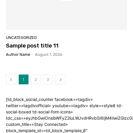
UNCATEGORIZED
Sample post title 11
Author Name
-
August 7, 2026
1
2
3
[td_block_social_counter facebook=»tagdiv»
twitter=»tagdivofficial» youtube=»tagdiv» style=»style8 td-
social-boxed td-social-font-icons»
tdc_css=»eyJhbGwiOnsibWFyZ2luLWJvdHRvbSI6IjM4IiwiZGlz
custom_title=»Stay Connected»
block_template_id=»td_block_template_8″