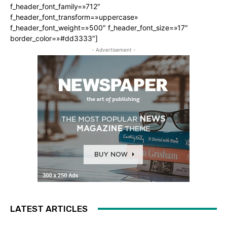
f_header_font_family=»712″
f_header_font_transform=»uppercase»
f_header_font_weight=»500″ f_header_font_size=»17″
border_color=»#dd3333″]
- Advertisement -
LATEST ARTICLES