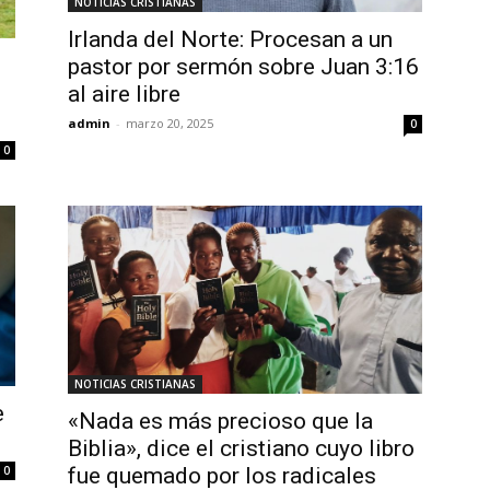
NOTICIAS CRISTIANAS
Irlanda del Norte: Procesan a un
pastor por sermón sobre Juan 3:16
al aire libre
admin
-
marzo 20, 2025
0
0
NOTICIAS CRISTIANAS
e
«Nada es más precioso que la
Biblia», dice el cristiano cuyo libro
0
fue quemado por los radicales