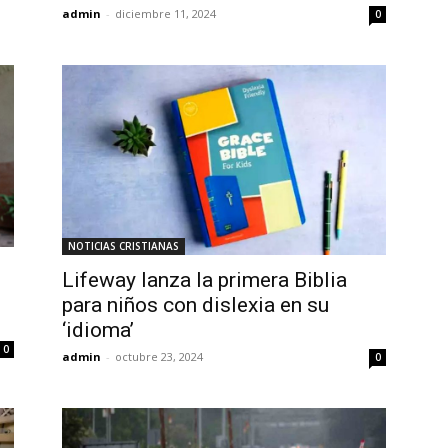
admin
-
diciembre 11, 2024
0
NOTICIAS CRISTIANAS
Lifeway lanza la primera Biblia
para niños con dislexia en su
‘idioma’
0
admin
-
octubre 23, 2024
0