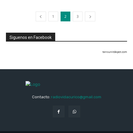
1
2
3
Siguenos en Facebook
tensunitdepot.com
Contacto:
radiovidacurico@gmail.com