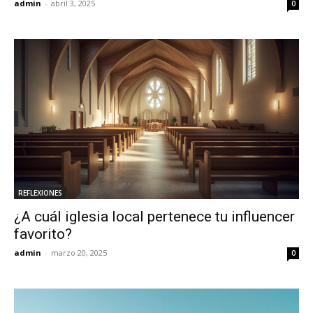
admin
-
abril 3, 2025
0
REFLEXIONES
¿A cuál iglesia local pertenece tu influencer
favorito?
admin
-
marzo 20, 2025
0